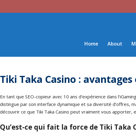
Home
About
M
Tiki Taka Casino : avantages
En tant que SEO-copieur avec 10 ans d’expérience dans l’iGaming, 
distingue par son interface dynamique et sa diversité d’offres, 
découvrir ce que Tiki Taka Casino peut vraiment vous apporter, e
Qu’est-ce qui fait la force de Tiki Taka 