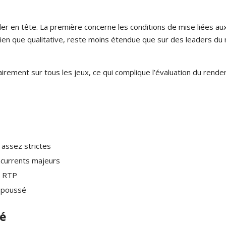
rder en tête. La première concerne les conditions de mise liées au
 bien que qualitative, reste moins étendue que sur des leaders du
 clairement sur tous les jeux, ce qui complique l’évaluation du re
 assez strictes
ncurrents majeurs
s RTP
 poussé
té