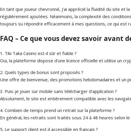
En tant que joueur chevronné, j’ai apprécié la fluidité du site et 
régulièrement ajoutées. Néanmoins, la complexité des conditions 
toujours su répondre efficacement à mes questions, ce qui est r
FAQ – Ce que vous devez savoir avant d
1. Tiki Taka Casino est-il sûr et fiable ?
Oui, la plateforme dispose d’une licence officielle et utilise un 
2. Quels types de bonus sont proposés ?
Une offre de bienvenue, des promotions hebdomadaires et un p
3. Puis-je jouer sur mobile sans télécharger d’application ?
Absolument, le site est entièrement compatible avec les navigat
4. Combien de temps prend un retrait sur la plateforme ?
En général, les retraits sont traités sous 24 à 48 heures selon 
5. Le support client est-il accessible en français ?