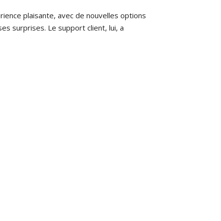
périence plaisante, avec de nouvelles options
 surprises. Le support client, lui, a