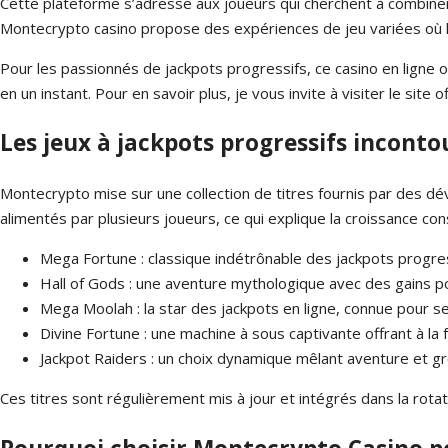
Cette plateforme s’adresse aux joueurs qui cherchent à combiner 
Montecrypto casino propose des expériences de jeu variées où 
Pour les passionnés de jackpots progressifs, ce casino en ligne 
en un instant. Pour en savoir plus, je vous invite à visiter le site o
Les jeux à jackpots progressifs incont
Montecrypto mise sur une collection de titres fournis par des dé
alimentés par plusieurs joueurs, ce qui explique la croissance con
Mega Fortune : classique indétrônable des jackpots progre
Hall of Gods : une aventure mythologique avec des gains p
Mega Moolah : la star des jackpots en ligne, connue pour 
Divine Fortune : une machine à sous captivante offrant à la 
Jackpot Raiders : un choix dynamique mêlant aventure et g
Ces titres sont régulièrement mis à jour et intégrés dans la rotat