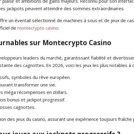
plaisir et ambitions de gains majeurs. Reconnu pour son interfac
les jackpots peuvent atteindre des sommes extraordinaires.
offre un éventail sélectionné de machines à sous et de jeux de ca
fficiel de
montecrypto casino
.
ournables sur Montecrypto Casino
veloppeurs leaders du marché, garantissant fiabilité et divertiss
stante des cagnottes. En 2026, voici les jeux les plus notables à c
ssifs, symboles du rêve européen.
ouvant transformer une vie.
ses méga récompenses en dollars.
fois bonus et jackpot progressif.
rosses cagnottes.
ion des jeux du casino, assurant une expérience toujours fraîche p