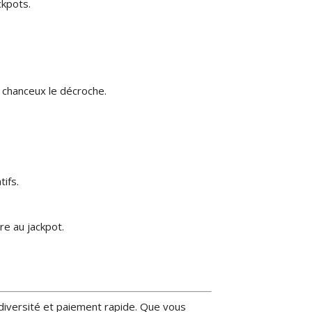
ckpots.
 chanceux le décroche.
.
ifs.
re au jackpot.
 diversité et paiement rapide. Que vous