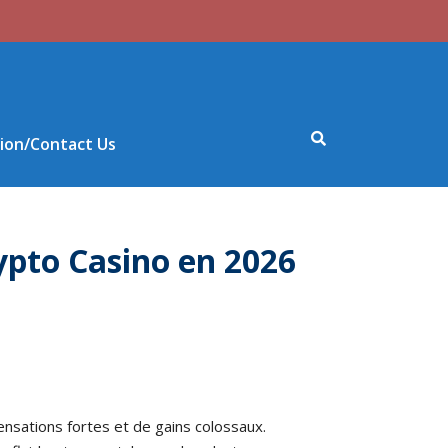
ion/Contact Us
ypto Casino en 2026
nsations fortes et de gains colossaux.