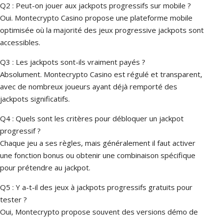
Q2 : Peut-on jouer aux jackpots progressifs sur mobile ?
Oui. Montecrypto Casino propose une plateforme mobile
optimisée où la majorité des jeux progressive jackpots sont
accessibles.
Q3 : Les jackpots sont-ils vraiment payés ?
Absolument. Montecrypto Casino est régulé et transparent,
avec de nombreux joueurs ayant déjà remporté des
jackpots significatifs.
Q4 : Quels sont les critères pour débloquer un jackpot
progressif ?
Chaque jeu a ses règles, mais généralement il faut activer
une fonction bonus ou obtenir une combinaison spécifique
pour prétendre au jackpot.
Q5 : Y a-t-il des jeux à jackpots progressifs gratuits pour
tester ?
Oui, Montecrypto propose souvent des versions démo de