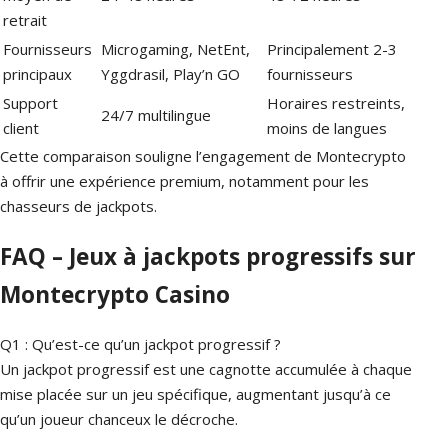
retrait
Fournisseurs
Microgaming, NetEnt,
Principalement 2-3
principaux
Yggdrasil, Play’n GO
fournisseurs
Support
Horaires restreints,
24/7 multilingue
client
moins de langues
Cette comparaison souligne l’engagement de Montecrypto
à offrir une expérience premium, notamment pour les
chasseurs de jackpots.
FAQ – Jeux à jackpots progressifs sur
Montecrypto Casino
Q1 : Qu’est-ce qu’un jackpot progressif ?
Un jackpot progressif est une cagnotte accumulée à chaque
mise placée sur un jeu spécifique, augmentant jusqu’à ce
qu’un joueur chanceux le décroche.