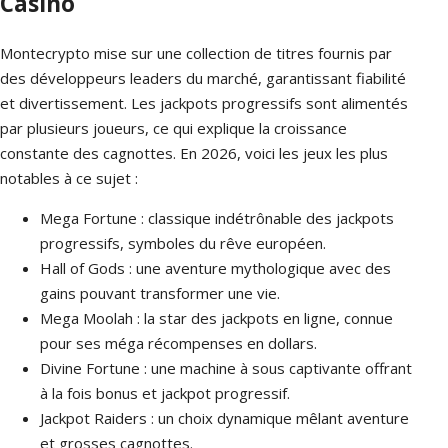
Casino
Montecrypto mise sur une collection de titres fournis par
des développeurs leaders du marché, garantissant fiabilité
et divertissement. Les jackpots progressifs sont alimentés
par plusieurs joueurs, ce qui explique la croissance
constante des cagnottes. En 2026, voici les jeux les plus
notables à ce sujet :
Mega Fortune : classique indétrônable des jackpots
progressifs, symboles du rêve européen.
Hall of Gods : une aventure mythologique avec des
gains pouvant transformer une vie.
Mega Moolah : la star des jackpots en ligne, connue
pour ses méga récompenses en dollars.
Divine Fortune : une machine à sous captivante offrant
à la fois bonus et jackpot progressif.
Jackpot Raiders : un choix dynamique mêlant aventure
et grosses cagnottes.