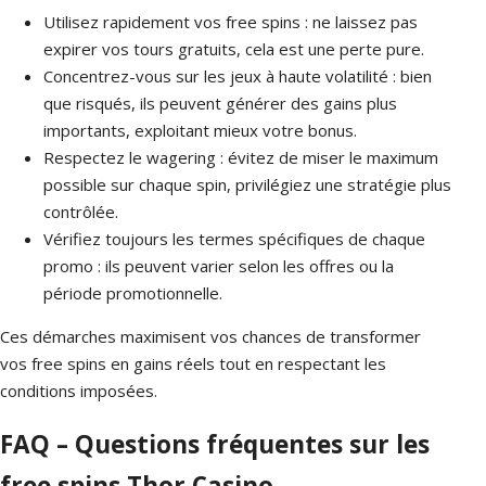
Utilisez rapidement vos free spins : ne laissez pas
expirer vos tours gratuits, cela est une perte pure.
Concentrez-vous sur les jeux à haute volatilité : bien
que risqués, ils peuvent générer des gains plus
importants, exploitant mieux votre bonus.
Respectez le wagering : évitez de miser le maximum
possible sur chaque spin, privilégiez une stratégie plus
contrôlée.
Vérifiez toujours les termes spécifiques de chaque
promo : ils peuvent varier selon les offres ou la
période promotionnelle.
Ces démarches maximisent vos chances de transformer
vos free spins en gains réels tout en respectant les
conditions imposées.
FAQ – Questions fréquentes sur les
free spins Thor Casino