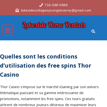
716-588-0988
lakesidecottagesyoungstownny@gmail.com
Lakeside Home Rentals
Quelles sont les conditions
d’utilisation des free spins Thor
Casino
Thor Casino s’impose sur le marché iGaming par son univers
thématique puissant et sa gamme intéressante de
promotions, notamment les free spins. Ces tours gratuits
attirent de nombreux joueurs désireux de maximiser leurs