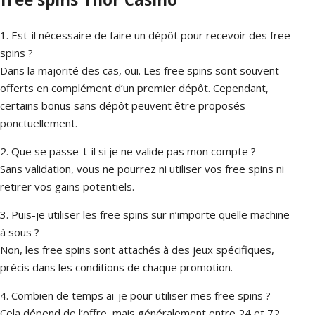
1. Est-il nécessaire de faire un dépôt pour recevoir des free
spins ?
Dans la majorité des cas, oui. Les free spins sont souvent
offerts en complément d’un premier dépôt. Cependant,
certains bonus sans dépôt peuvent être proposés
ponctuellement.
2. Que se passe-t-il si je ne valide pas mon compte ?
Sans validation, vous ne pourrez ni utiliser vos free spins ni
retirer vos gains potentiels.
3. Puis-je utiliser les free spins sur n’importe quelle machine
à sous ?
Non, les free spins sont attachés à des jeux spécifiques,
précis dans les conditions de chaque promotion.
4. Combien de temps ai-je pour utiliser mes free spins ?
Cela dépend de l’offre, mais généralement entre 24 et 72