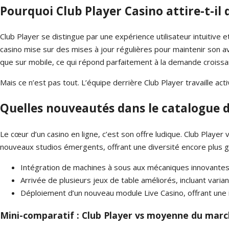
Pourquoi Club Player Casino attire-t-il 
Club Player se distingue par une expérience utilisateur intuitive e
casino mise sur des mises à jour régulières pour maintenir son av
que sur mobile, ce qui répond parfaitement à la demande croissan
Mais ce n’est pas tout. L’équipe derrière Club Player travaille a
Quelles nouveautés dans le catalogue d
Le cœur d’un casino en ligne, c’est son offre ludique. Club Playe
nouveaux studios émergents, offrant une diversité encore plus g
Intégration de machines à sous aux mécaniques innovantes 
Arrivée de plusieurs jeux de table améliorés, incluant varian
Déploiement d’un nouveau module Live Casino, offrant une i
Mini-comparatif : Club Player vs moyenne du mar