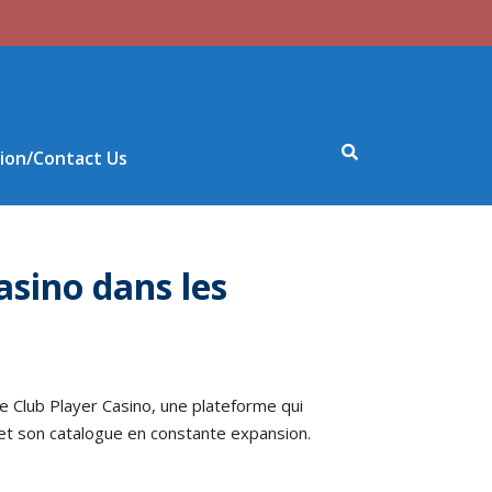
ion/Contact Us
asino dans les
de Club Player Casino, une plateforme qui
 et son catalogue en constante expansion.