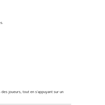
s.
 des joueurs, tout en s’appuyant sur un