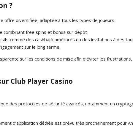
on ?
e offre diversifiée, adaptée à tous les types de joueurs :
e combinant free spins et bonus sur dépôt
usifs comme des cashback améliorés ou des invitations à des tou
engagement sur le long terme.
rente sur les conditions de mise afin d’éviter les frustration
sur Club Player Casino
pplique des protocoles de sécurité avancés, notamment un crypta
ment d’application dédiée est prévu très prochainement pour And