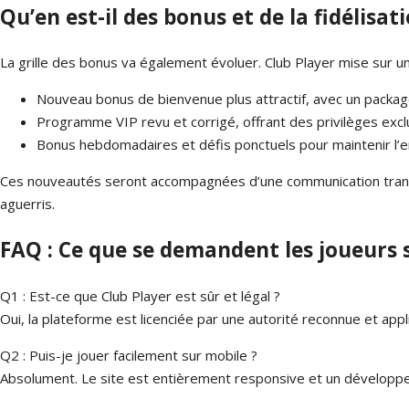
Qu’en est-il des bonus et de la fidélisati
La grille des bonus va également évoluer. Club Player mise sur un
Nouveau bonus de bienvenue plus attractif, avec un packag
Programme VIP revu et corrigé, offrant des privilèges excl
Bonus hebdomadaires et défis ponctuels pour maintenir l’
Ces nouveautés seront accompagnées d’une communication transpa
aguerris.
FAQ : Ce que se demandent les joueurs 
Q1 : Est-ce que Club Player est sûr et légal ?
Oui, la plateforme est licenciée par une autorité reconnue et a
Q2 : Puis-je jouer facilement sur mobile ?
Absolument. Le site est entièrement responsive et un développe