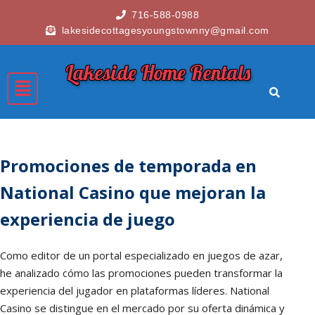
716-588-0988
lakesidecottagesyoungstownny@gmail.com
Lakeside Home Rentals
Promociones de temporada en
National Casino que mejoran la
experiencia de juego
Como editor de un portal especializado en juegos de azar,
he analizado cómo las promociones pueden transformar la
experiencia del jugador en plataformas líderes. National
Casino se distingue en el mercado por su oferta dinámica y