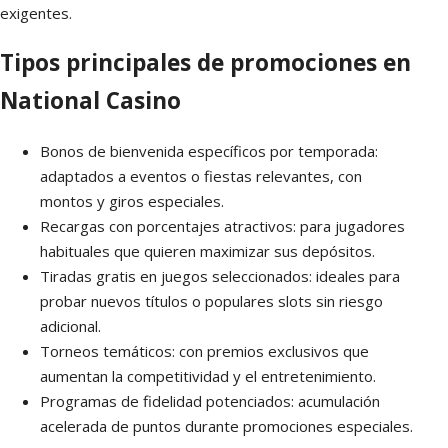
exigentes.
Tipos principales de promociones en
National Casino
Bonos de bienvenida específicos por temporada:
adaptados a eventos o fiestas relevantes, con
montos y giros especiales.
Recargas con porcentajes atractivos: para jugadores
habituales que quieren maximizar sus depósitos.
Tiradas gratis en juegos seleccionados: ideales para
probar nuevos títulos o populares slots sin riesgo
adicional.
Torneos temáticos: con premios exclusivos que
aumentan la competitividad y el entretenimiento.
Programas de fidelidad potenciados: acumulación
acelerada de puntos durante promociones especiales.