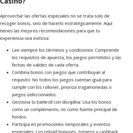
Casino?
Aprovechar las ofertas especiales no se trata solo de
recoger bonos, sino de hacerlo estratégicamente. Aquí
tienes las mejores recomendaciones para que tu
experiencia sea exitosa:
Lee siempre los términos y condiciones: Comprende
los requisitos de apuesta, los juegos permitidos y las
fechas de validez de cada oferta.
Combina bonos con juegos que contribuyan al
requisito: No todos los juegos cuentan igual para
cumplir con los rollover, prioriza tragamonedas o
juegos seleccionados.
Gestiona tu bankroll con disciplina: Usa los bonos
como un complemento, no como fuente principal de
fondos.
Participa en promociones temporales y eventos
especiales: Los reload bonuses, torneos y cashback