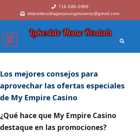
716-588-0988
lakesidecottagesyoungstownny@gmail.com
Lakeside Home Rentals
Los mejores consejos para
aprovechar las ofertas especiales
de My Empire Casino
¿Qué hace que My Empire Casino
destaque en las promociones?