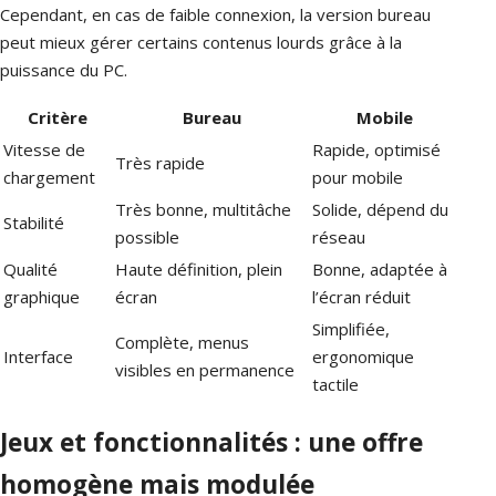
Cependant, en cas de faible connexion, la version bureau
peut mieux gérer certains contenus lourds grâce à la
puissance du PC.
Critère
Bureau
Mobile
Vitesse de
Rapide, optimisé
Très rapide
chargement
pour mobile
Très bonne, multitâche
Solide, dépend du
Stabilité
possible
réseau
Qualité
Haute définition, plein
Bonne, adaptée à
graphique
écran
l’écran réduit
Simplifiée,
Complète, menus
Interface
ergonomique
visibles en permanence
tactile
Jeux et fonctionnalités : une offre
homogène mais modulée