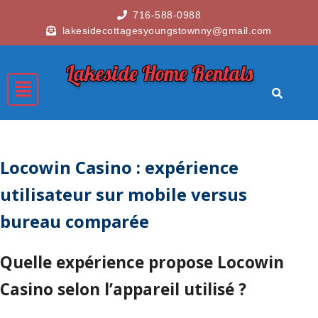
716-588-0988
lakesidecottagesyoungstownny@gmail.com
Lakeside Home Rentals
Locowin Casino : expérience
utilisateur sur mobile versus
bureau comparée
Quelle expérience propose Locowin
Casino selon l’appareil utilisé ?