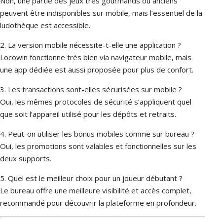
Non, une partie des jeux très gourmands ou anciens
peuvent être indisponibles sur mobile, mais l’essentiel de la
ludothèque est accessible.
2. La version mobile nécessite-t-elle une application ?
Locowin fonctionne très bien via navigateur mobile, mais
une app dédiée est aussi proposée pour plus de confort.
3. Les transactions sont-elles sécurisées sur mobile ?
Oui, les mêmes protocoles de sécurité s’appliquent quel
que soit l’appareil utilisé pour les dépôts et retraits.
4. Peut-on utiliser les bonus mobiles comme sur bureau ?
Oui, les promotions sont valables et fonctionnelles sur les
deux supports.
5. Quel est le meilleur choix pour un joueur débutant ?
Le bureau offre une meilleure visibilité et accès complet,
recommandé pour découvrir la plateforme en profondeur.