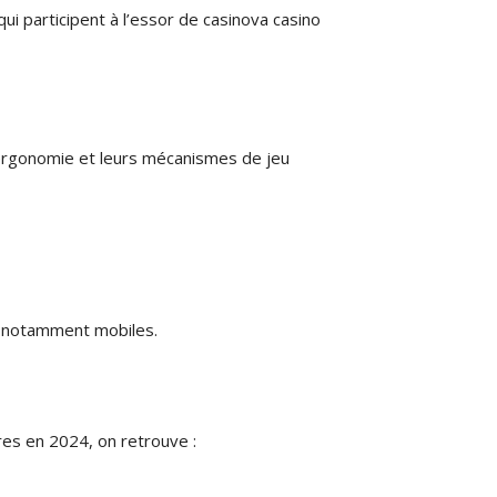
ui participent à l’essor de casinova casino
ur ergonomie et leurs mécanismes de jeu
, notamment mobiles.
res en 2024, on retrouve :