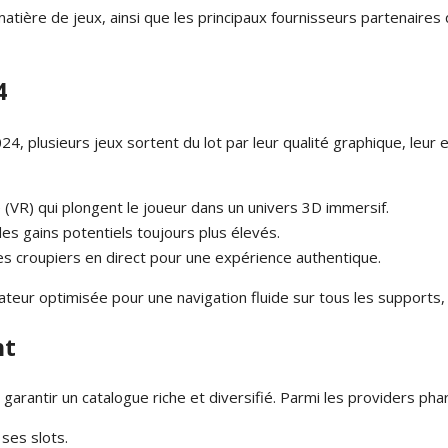
tière de jeux, ainsi que les principaux fournisseurs partenaires q
4
024, plusieurs jeux sortent du lot par leur qualité graphique, le
 (VR) qui plongent le joueur dans un univers 3D immersif.
des gains potentiels toujours plus élevés.
des croupiers en direct pour une expérience authentique.
teur optimisée pour une navigation fluide sur tous les supports
nt
rantir un catalogue riche et diversifié. Parmi les providers pha
 ses slots.