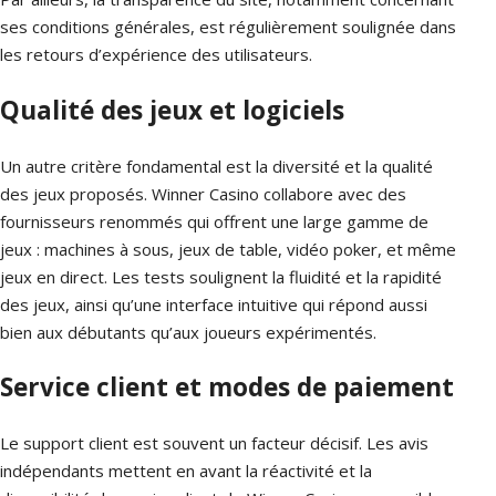
ses conditions générales, est régulièrement soulignée dans
les retours d’expérience des utilisateurs.
Qualité des jeux et logiciels
Un autre critère fondamental est la diversité et la qualité
des jeux proposés. Winner Casino collabore avec des
fournisseurs renommés qui offrent une large gamme de
jeux : machines à sous, jeux de table, vidéo poker, et même
jeux en direct. Les tests soulignent la fluidité et la rapidité
des jeux, ainsi qu’une interface intuitive qui répond aussi
bien aux débutants qu’aux joueurs expérimentés.
Service client et modes de paiement
Le support client est souvent un facteur décisif. Les avis
indépendants mettent en avant la réactivité et la