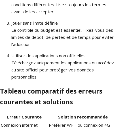
conditions différentes. Lisez toujours les termes
avant de les accepter.
Jouer sans limite définie
Le contrôle du budget est essentiel. Fixez-vous des
limites de dépôt, de pertes et de temps pour éviter
l’addiction.
Utiliser des applications non officielles
Téléchargez uniquement les applications ou accédez
au site officiel pour protéger vos données
personnelles.
Tableau comparatif des erreurs
courantes et solutions
Erreur Courante
Solution recommandée
Connexion internet
Préférer Wi-Fi ou connexion 4G