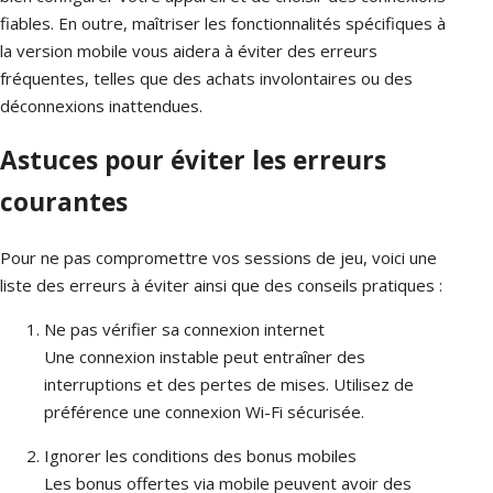
fiables. En outre, maîtriser les fonctionnalités spécifiques à
la version mobile vous aidera à éviter des erreurs
fréquentes, telles que des achats involontaires ou des
déconnexions inattendues.
Astuces pour éviter les erreurs
courantes
Pour ne pas compromettre vos sessions de jeu, voici une
liste des erreurs à éviter ainsi que des conseils pratiques :
Ne pas vérifier sa connexion internet
Une connexion instable peut entraîner des
interruptions et des pertes de mises. Utilisez de
préférence une connexion Wi-Fi sécurisée.
Ignorer les conditions des bonus mobiles
Les bonus offertes via mobile peuvent avoir des