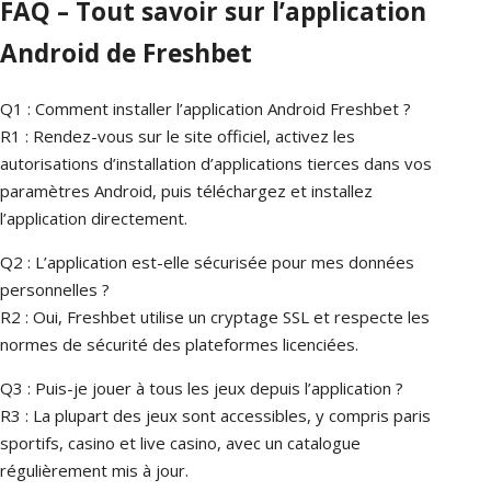
FAQ – Tout savoir sur l’application
Android de Freshbet
Q1 : Comment installer l’application Android Freshbet ?
R1 : Rendez-vous sur le site officiel, activez les
autorisations d’installation d’applications tierces dans vos
paramètres Android, puis téléchargez et installez
l’application directement.
Q2 : L’application est-elle sécurisée pour mes données
personnelles ?
R2 : Oui, Freshbet utilise un cryptage SSL et respecte les
normes de sécurité des plateformes licenciées.
Q3 : Puis-je jouer à tous les jeux depuis l’application ?
R3 : La plupart des jeux sont accessibles, y compris paris
sportifs, casino et live casino, avec un catalogue
régulièrement mis à jour.