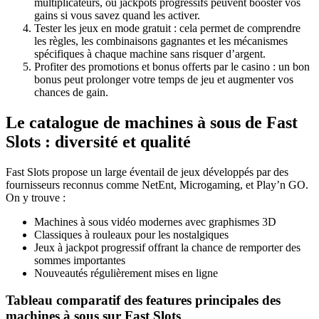
multiplicateurs, ou jackpots progressifs peuvent booster vos
gains si vous savez quand les activer.
Tester les jeux en mode gratuit : cela permet de comprendre
les règles, les combinaisons gagnantes et les mécanismes
spécifiques à chaque machine sans risquer d’argent.
Profiter des promotions et bonus offerts par le casino : un bon
bonus peut prolonger votre temps de jeu et augmenter vos
chances de gain.
Le catalogue de machines à sous de Fast
Slots : diversité et qualité
Fast Slots propose un large éventail de jeux développés par des
fournisseurs reconnus comme NetEnt, Microgaming, et Play’n GO.
On y trouve :
Machines à sous vidéo modernes avec graphismes 3D
Classiques à rouleaux pour les nostalgiques
Jeux à jackpot progressif offrant la chance de remporter des
sommes importantes
Nouveautés régulièrement mises en ligne
Tableau comparatif des features principales des
machines à sous sur Fast Slots