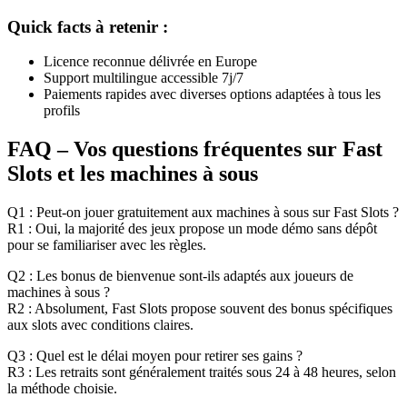
Quick facts à retenir :
Licence reconnue délivrée en Europe
Support multilingue accessible 7j/7
Paiements rapides avec diverses options adaptées à tous les
profils
FAQ – Vos questions fréquentes sur Fast
Slots et les machines à sous
Q1 : Peut-on jouer gratuitement aux machines à sous sur Fast Slots ?
R1 : Oui, la majorité des jeux propose un mode démo sans dépôt
pour se familiariser avec les règles.
Q2 : Les bonus de bienvenue sont-ils adaptés aux joueurs de
machines à sous ?
R2 : Absolument, Fast Slots propose souvent des bonus spécifiques
aux slots avec conditions claires.
Q3 : Quel est le délai moyen pour retirer ses gains ?
R3 : Les retraits sont généralement traités sous 24 à 48 heures, selon
la méthode choisie.