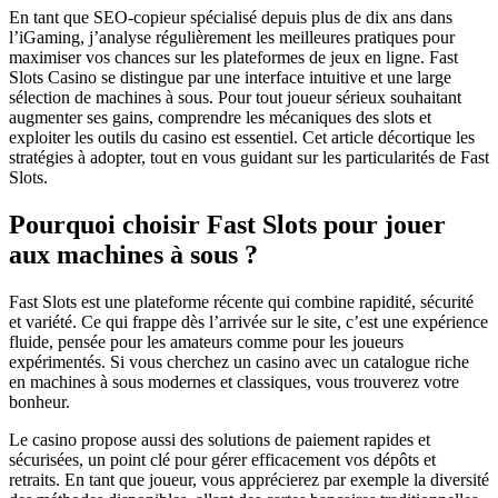
En tant que SEO-copieur spécialisé depuis plus de dix ans dans
l’iGaming, j’analyse régulièrement les meilleures pratiques pour
maximiser vos chances sur les plateformes de jeux en ligne. Fast
Slots Casino se distingue par une interface intuitive et une large
sélection de machines à sous. Pour tout joueur sérieux souhaitant
augmenter ses gains, comprendre les mécaniques des slots et
exploiter les outils du casino est essentiel. Cet article décortique les
stratégies à adopter, tout en vous guidant sur les particularités de Fast
Slots.
Pourquoi choisir Fast Slots pour jouer
aux machines à sous ?
Fast Slots est une plateforme récente qui combine rapidité, sécurité
et variété. Ce qui frappe dès l’arrivée sur le site, c’est une expérience
fluide, pensée pour les amateurs comme pour les joueurs
expérimentés. Si vous cherchez un casino avec un catalogue riche
en machines à sous modernes et classiques, vous trouverez votre
bonheur.
Le casino propose aussi des solutions de paiement rapides et
sécurisées, un point clé pour gérer efficacement vos dépôts et
retraits. En tant que joueur, vous apprécierez par exemple la diversité