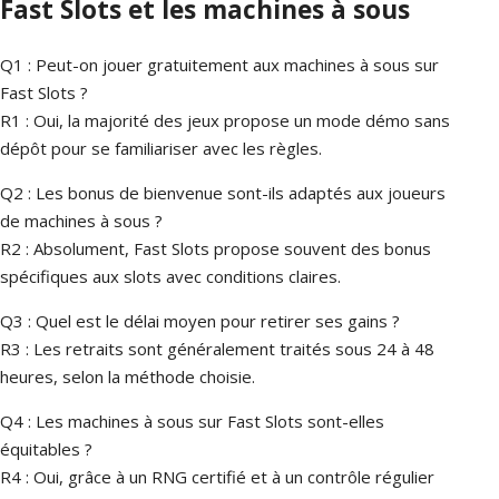
Fast Slots et les machines à sous
Q1 : Peut-on jouer gratuitement aux machines à sous sur
Fast Slots ?
R1 : Oui, la majorité des jeux propose un mode démo sans
dépôt pour se familiariser avec les règles.
Q2 : Les bonus de bienvenue sont-ils adaptés aux joueurs
de machines à sous ?
R2 : Absolument, Fast Slots propose souvent des bonus
spécifiques aux slots avec conditions claires.
Q3 : Quel est le délai moyen pour retirer ses gains ?
R3 : Les retraits sont généralement traités sous 24 à 48
heures, selon la méthode choisie.
Q4 : Les machines à sous sur Fast Slots sont-elles
équitables ?
R4 : Oui, grâce à un RNG certifié et à un contrôle régulier