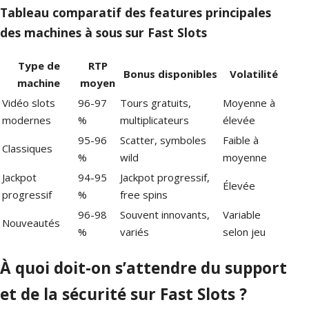
Tableau comparatif des features principales
des machines à sous sur Fast Slots
Type de
RTP
Bonus disponibles
Volatilité
machine
moyen
Vidéo slots
96-97
Tours gratuits,
Moyenne à
modernes
%
multiplicateurs
élevée
95-96
Scatter, symboles
Faible à
Classiques
%
wild
moyenne
Jackpot
94-95
Jackpot progressif,
Élevée
progressif
%
free spins
96-98
Souvent innovants,
Variable
Nouveautés
%
variés
selon jeu
À quoi doit-on s’attendre du support
et de la sécurité sur Fast Slots ?