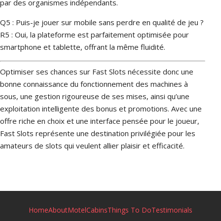
par des organismes indépendants.
Q5 : Puis-je jouer sur mobile sans perdre en qualité de jeu ?
R5 : Oui, la plateforme est parfaitement optimisée pour
smartphone et tablette, offrant la même fluidité.
Optimiser ses chances sur Fast Slots nécessite donc une
bonne connaissance du fonctionnement des machines à
sous, une gestion rigoureuse de ses mises, ainsi qu’une
exploitation intelligente des bonus et promotions. Avec une
offre riche en choix et une interface pensée pour le joueur,
Fast Slots représente une destination privilégiée pour les
amateurs de slots qui veulent allier plaisir et efficacité.
Home
About
Motel
Cabins
Things To Do
Testimonials