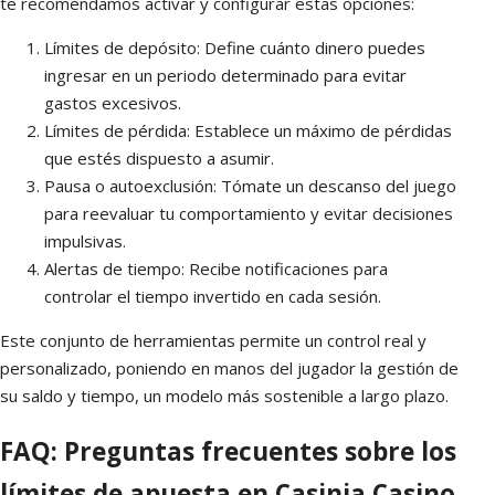
te recomendamos activar y configurar estas opciones:
Límites de depósito: Define cuánto dinero puedes
ingresar en un periodo determinado para evitar
gastos excesivos.
Límites de pérdida: Establece un máximo de pérdidas
que estés dispuesto a asumir.
Pausa o autoexclusión: Tómate un descanso del juego
para reevaluar tu comportamiento y evitar decisiones
impulsivas.
Alertas de tiempo: Recibe notificaciones para
controlar el tiempo invertido en cada sesión.
Este conjunto de herramientas permite un control real y
personalizado, poniendo en manos del jugador la gestión de
su saldo y tiempo, un modelo más sostenible a largo plazo.
FAQ: Preguntas frecuentes sobre los
límites de apuesta en Casinia Casino