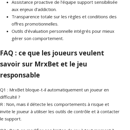
Assistance proactive de l’équipe support sensibilisée
aux enjeux d’addiction.
Transparence totale sur les règles et conditions des
offres promotionnelles.
Outils d’évaluation personnelle intégrés pour mieux
gérer son comportement.
FAQ : ce que les joueurs veulent
savoir sur MrxBet et le jeu
responsable
Q1 : MrxBet bloque-t-il automatiquement un joueur en
difficulté ?
R : Non, mais il détecte les comportements à risque et
invite le joueur à utiliser les outils de contrôle et à contacter
le support.