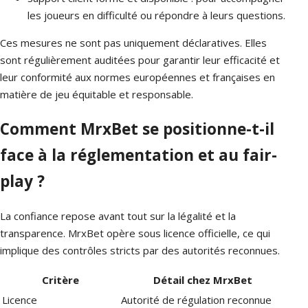
les joueurs en difficulté ou répondre à leurs questions.
Ces mesures ne sont pas uniquement déclaratives. Elles
sont régulièrement auditées pour garantir leur efficacité et
leur conformité aux normes européennes et françaises en
matière de jeu équitable et responsable.
Comment MrxBet se positionne-t-il
face à la réglementation et au fair-
play ?
La confiance repose avant tout sur la légalité et la
transparence. MrxBet opère sous licence officielle, ce qui
implique des contrôles stricts par des autorités reconnues.
Critère
Détail chez MrxBet
Licence
Autorité de régulation reconnue