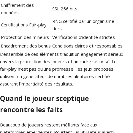
Chiffrement des
SSL 256 bits
données
RNG certifié par un organisme
Certifications Fair-play
tiers
Protection des mineurs
Vérifications d’identité strictes
Encadrement des bonus
Conditions claires et responsables
L’ensemble de ces éléments traduit un engagement sérieux
envers la protection des joueurs et un cadre sécurisé. Le
fair-play n’est pas qu’une promesse : les jeux proposés
utilisent un générateur de nombres aléatoires certifié
assurant l’impartialité des résultats.
Quand le joueur sceptique
rencontre les faits
Beaucoup de joueurs restent méfiants face aux
plateformes émergentes. Pourtant, un utilisateur averti