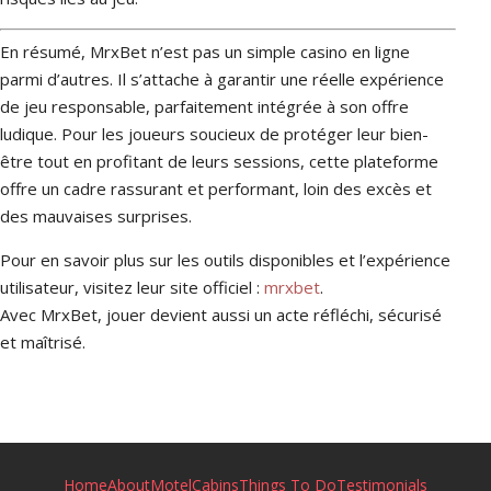
En résumé, MrxBet n’est pas un simple casino en ligne
parmi d’autres. Il s’attache à garantir une réelle expérience
de jeu responsable, parfaitement intégrée à son offre
ludique. Pour les joueurs soucieux de protéger leur bien-
être tout en profitant de leurs sessions, cette plateforme
offre un cadre rassurant et performant, loin des excès et
des mauvaises surprises.
Pour en savoir plus sur les outils disponibles et l’expérience
utilisateur, visitez leur site officiel :
mrxbet
.
Avec MrxBet, jouer devient aussi un acte réfléchi, sécurisé
et maîtrisé.
Home
About
Motel
Cabins
Things To Do
Testimonials