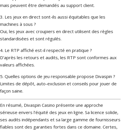
mais peuvent être demandés au support client.
3. Les jeux en direct sont-ils aussi équitables que les
machines à sous ?
Oui, les jeux avec croupiers en direct utilisent des règles
standardisées et sont régulés.
4. Le RTP affiché est-il respecté en pratique ?
D’après les retours et audits, les RTP sont conformes aux
valeurs affichées.
5. Quelles options de jeu responsable propose Divaspin ?
Limites de dépôt, auto-exclusion et conseils pour jouer de
façon saine.
En résumé, Divaspin Casino présente une approche
sérieuse envers l’équité des jeux en ligne. Sa licence solide,
ses audits indépendants et sa large gamme de fournisseurs
fiables sont des garanties fortes dans ce domaine. Certes,