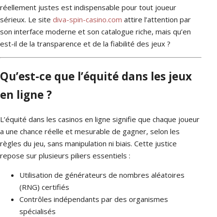
réellement justes est indispensable pour tout joueur
sérieux. Le site
diva-spin-casino.com
attire l’attention par
son interface moderne et son catalogue riche, mais qu’en
est-il de la transparence et de la fiabilité des jeux ?
Qu’est-ce que l’équité dans les jeux
en ligne ?
L’équité dans les casinos en ligne signifie que chaque joueur
a une chance réelle et mesurable de gagner, selon les
règles du jeu, sans manipulation ni biais. Cette justice
repose sur plusieurs piliers essentiels :
Utilisation de générateurs de nombres aléatoires
(RNG) certifiés
Contrôles indépendants par des organismes
spécialisés