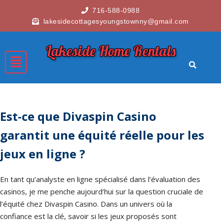
716-588-0988
lakesidecottagesyoungstownny@gmail.com
Lakeside Home Rentals
Est-ce que Divaspin Casino
garantit une équité réelle pour les
jeux en ligne ?
En tant qu’analyste en ligne spécialisé dans l’évaluation des
casinos, je me penche aujourd’hui sur la question cruciale de
l’équité chez Divaspin Casino. Dans un univers où la
confiance est la clé, savoir si les jeux proposés sont