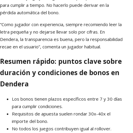
para cumplir a tiempo. No hacerlo puede derivar en la
pérdida automática del bono.
“Como jugador con experiencia, siempre recomiendo leer la
letra pequeña y no dejarse llevar solo por cifras. En
Dendera, la transparencia es buena, pero la responsabilidad
recae en el usuario”, comenta un jugador habitual.
Resumen rápido: puntos clave sobre
duración y condiciones de bonos en
Dendera
Los bonos tienen plazos específicos entre 7 y 30 días
para cumplir condiciones.
Requisitos de apuesta suelen rondar 30x-40x el
importe del bono.
No todos los juegos contribuyen igual al rollover.