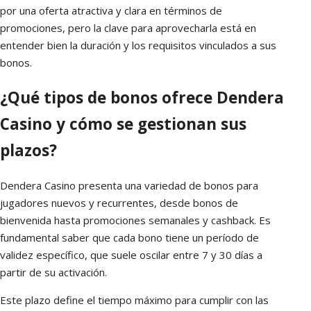
por una oferta atractiva y clara en términos de
promociones, pero la clave para aprovecharla está en
entender bien la duración y los requisitos vinculados a sus
bonos.
¿Qué tipos de bonos ofrece Dendera
Casino y cómo se gestionan sus
plazos?
Dendera Casino presenta una variedad de bonos para
jugadores nuevos y recurrentes, desde bonos de
bienvenida hasta promociones semanales y cashback. Es
fundamental saber que cada bono tiene un período de
validez específico, que suele oscilar entre 7 y 30 días a
partir de su activación.
Este plazo define el tiempo máximo para cumplir con las