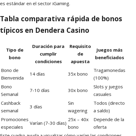
es estándar en el sector iGaming.
Tabla comparativa rápida de bonos
típicos en Dendera Casino
Duración para
Requisito
Tipo de
Juegos más
cumplir
de
bono
beneficiados
condiciones
apuesta
Bono de
Tragamonedas
14 días
35x bono
Bienvenida
(100%)
Bono
Slots y juegos
7-10 días
30x bono
Semanal
casuales
Cashback
Sin
Todos (directo
3 días
semanal
wagering
a saldo)
Promociones
25x – 40x
Depende de la
Varían (7-30 días)
especiales
bono
oferta
Este cuadro ayuda a visualizar cómo varían las condiciones