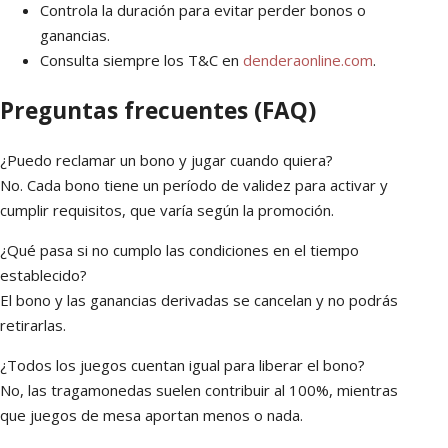
Controla la duración para evitar perder bonos o
ganancias.
Consulta siempre los T&C en
denderaonline.com
.
Preguntas frecuentes (FAQ)
¿Puedo reclamar un bono y jugar cuando quiera?
No. Cada bono tiene un período de validez para activar y
cumplir requisitos, que varía según la promoción.
¿Qué pasa si no cumplo las condiciones en el tiempo
establecido?
El bono y las ganancias derivadas se cancelan y no podrás
retirarlas.
¿Todos los juegos cuentan igual para liberar el bono?
No, las tragamonedas suelen contribuir al 100%, mientras
que juegos de mesa aportan menos o nada.