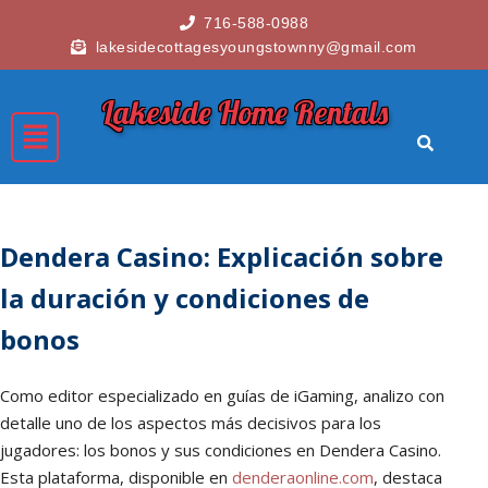
716-588-0988
lakesidecottagesyoungstownny@gmail.com
Lakeside Home Rentals
Dendera Casino: Explicación sobre
la duración y condiciones de
bonos
Como editor especializado en guías de iGaming, analizo con
detalle uno de los aspectos más decisivos para los
jugadores: los bonos y sus condiciones en Dendera Casino.
Esta plataforma, disponible en
denderaonline.com
, destaca