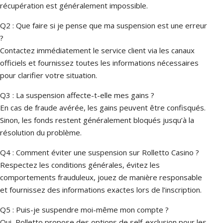
récupération est généralement impossible.
Q2 : Que faire si je pense que ma suspension est une erreur
?
Contactez immédiatement le service client via les canaux
officiels et fournissez toutes les informations nécessaires
pour clarifier votre situation.
Q3 : La suspension affecte-t-elle mes gains ?
En cas de fraude avérée, les gains peuvent être confisqués.
Sinon, les fonds restent généralement bloqués jusqu’à la
résolution du problème.
Q4 : Comment éviter une suspension sur Rolletto Casino ?
Respectez les conditions générales, évitez les
comportements frauduleux, jouez de manière responsable
et fournissez des informations exactes lors de l’inscription.
Q5 : Puis-je suspendre moi-même mon compte ?
Oui, Rolletto propose des options de self-exclusion pour les