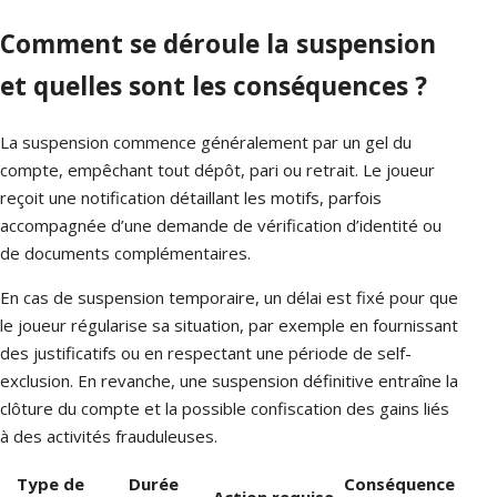
Comment se déroule la suspension
et quelles sont les conséquences ?
La suspension commence généralement par un gel du
compte, empêchant tout dépôt, pari ou retrait. Le joueur
reçoit une notification détaillant les motifs, parfois
accompagnée d’une demande de vérification d’identité ou
de documents complémentaires.
En cas de suspension temporaire, un délai est fixé pour que
le joueur régularise sa situation, par exemple en fournissant
des justificatifs ou en respectant une période de self-
exclusion. En revanche, une suspension définitive entraîne la
clôture du compte et la possible confiscation des gains liés
à des activités frauduleuses.
Type de
Durée
Conséquence