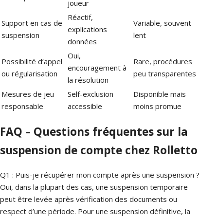
joueur
Réactif,
Support en cas de
Variable, souvent
explications
suspension
lent
données
Oui,
Possibilité d’appel
Rare, procédures
encouragement à
ou régularisation
peu transparentes
la résolution
Mesures de jeu
Self-exclusion
Disponible mais
responsable
accessible
moins promue
FAQ – Questions fréquentes sur la
suspension de compte chez Rolletto
Q1 : Puis-je récupérer mon compte après une suspension ?
Oui, dans la plupart des cas, une suspension temporaire
peut être levée après vérification des documents ou
respect d’une période. Pour une suspension définitive, la