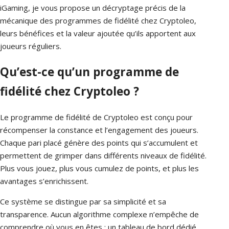
iGaming, je vous propose un décryptage précis de la
mécanique des programmes de fidélité chez Cryptoleo,
leurs bénéfices et la valeur ajoutée qu’ils apportent aux
joueurs réguliers.
Qu’est-ce qu’un programme de
fidélité chez Cryptoleo ?
Le programme de fidélité de Cryptoleo est conçu pour
récompenser la constance et l’engagement des joueurs.
Chaque pari placé génère des points qui s’accumulent et
permettent de grimper dans différents niveaux de fidélité.
Plus vous jouez, plus vous cumulez de points, et plus les
avantages s’enrichissent.
Ce système se distingue par sa simplicité et sa
transparence. Aucun algorithme complexe n’empêche de
comprendre où vous en êtes : un tableau de bord dédié