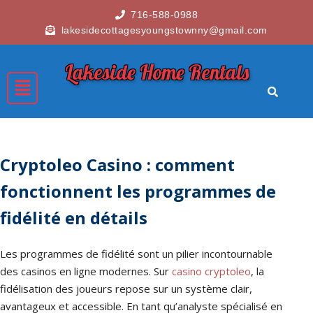
716-588-0988
lakesidecottagesyoungstownny@gmail.com
Lakeside Home Rentals
Cryptoleo Casino : comment
fonctionnent les programmes de
fidélité en détails
Les programmes de fidélité sont un pilier incontournable
des casinos en ligne modernes. Sur
casino cryptoleo
, la
fidélisation des joueurs repose sur un système clair,
avantageux et accessible. En tant qu’analyste spécialisé en