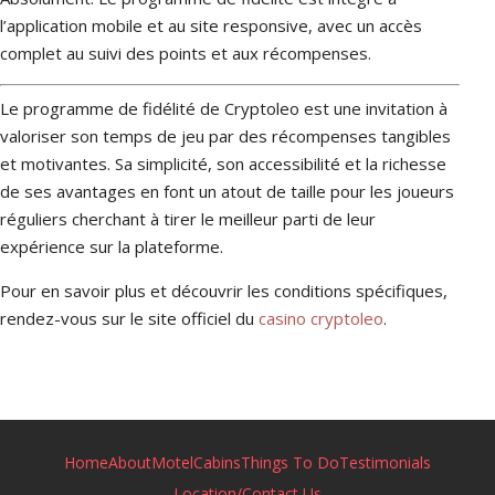
l’application mobile et au site responsive, avec un accès
complet au suivi des points et aux récompenses.
Le programme de fidélité de Cryptoleo est une invitation à
valoriser son temps de jeu par des récompenses tangibles
et motivantes. Sa simplicité, son accessibilité et la richesse
de ses avantages en font un atout de taille pour les joueurs
réguliers cherchant à tirer le meilleur parti de leur
expérience sur la plateforme.
Pour en savoir plus et découvrir les conditions spécifiques,
rendez-vous sur le site officiel du
casino cryptoleo
.
Home
About
Motel
Cabins
Things To Do
Testimonials
Location/Contact Us