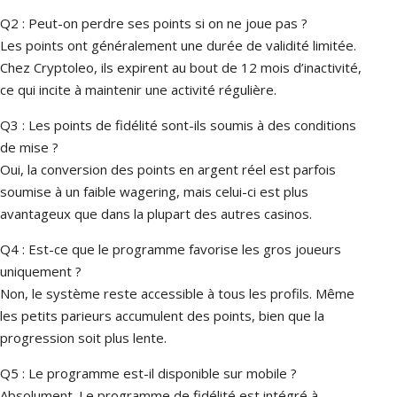
Q2 : Peut-on perdre ses points si on ne joue pas ?
Les points ont généralement une durée de validité limitée.
Chez Cryptoleo, ils expirent au bout de 12 mois d’inactivité,
ce qui incite à maintenir une activité régulière.
Q3 : Les points de fidélité sont-ils soumis à des conditions
de mise ?
Oui, la conversion des points en argent réel est parfois
soumise à un faible wagering, mais celui-ci est plus
avantageux que dans la plupart des autres casinos.
Q4 : Est-ce que le programme favorise les gros joueurs
uniquement ?
Non, le système reste accessible à tous les profils. Même
les petits parieurs accumulent des points, bien que la
progression soit plus lente.
Q5 : Le programme est-il disponible sur mobile ?
Absolument. Le programme de fidélité est intégré à