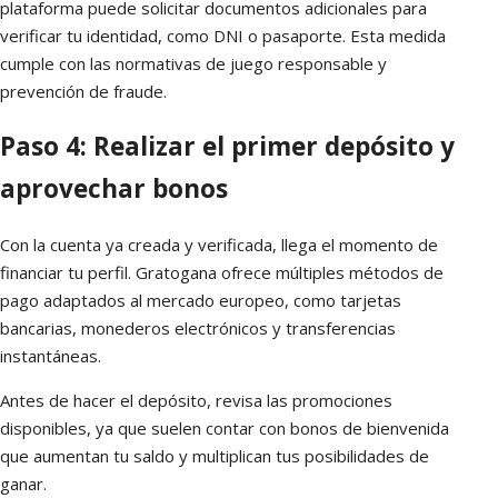
plataforma puede solicitar documentos adicionales para
verificar tu identidad, como DNI o pasaporte. Esta medida
cumple con las normativas de juego responsable y
prevención de fraude.
Paso 4: Realizar el primer depósito y
aprovechar bonos
Con la cuenta ya creada y verificada, llega el momento de
financiar tu perfil. Gratogana ofrece múltiples métodos de
pago adaptados al mercado europeo, como tarjetas
bancarias, monederos electrónicos y transferencias
instantáneas.
Antes de hacer el depósito, revisa las promociones
disponibles, ya que suelen contar con bonos de bienvenida
que aumentan tu saldo y multiplican tus posibilidades de
ganar.