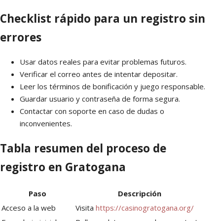
Checklist rápido para un registro sin
errores
Usar datos reales para evitar problemas futuros.
Verificar el correo antes de intentar depositar.
Leer los términos de bonificación y juego responsable.
Guardar usuario y contraseña de forma segura.
Contactar con soporte en caso de dudas o
inconvenientes.
Tabla resumen del proceso de
registro en Gratogana
Paso
Descripción
Acceso a la web
Visita
https://casinogratogana.org/