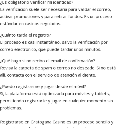
¿Es obligatorio verificar mi identidad?
La verificación suele ser necesaria para validar el correo,
activar promociones y para retirar fondos. Es un proceso
estándar en casinos regulados.
¿Cuánto tarda el registro?
El proceso es casi instantáneo, salvo la verificación por
correo electrónico, que puede tardar unos minutos.
¿Qué hago si no recibo el email de confirmación?
Revisa la carpeta de spam o correo no deseado. Si no está
allí, contacta con el servicio de atención al cliente.
¿Puedo registrarme y jugar desde el móvil?
Sí, la plataforma está optimizada para móviles y tablets,
permitiendo registrarte y jugar en cualquier momento sin
problemas.
Registrarse en Gratogana Casino es un proceso sencillo y