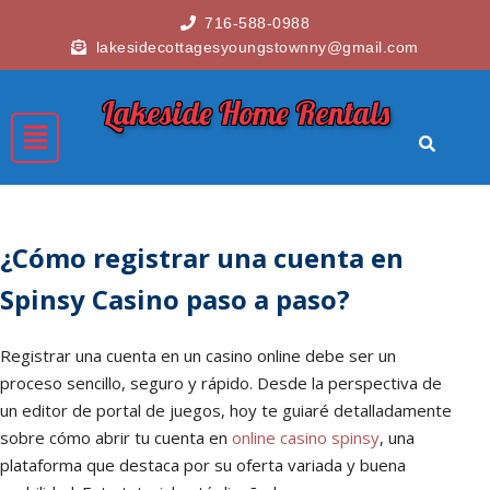
716-588-0988
lakesidecottagesyoungstownny@gmail.com
Lakeside Home Rentals
¿Cómo registrar una cuenta en
Spinsy Casino paso a paso?
Registrar una cuenta en un casino online debe ser un
proceso sencillo, seguro y rápido. Desde la perspectiva de
un editor de portal de juegos, hoy te guiaré detalladamente
sobre cómo abrir tu cuenta en
online casino spinsy
, una
plataforma que destaca por su oferta variada y buena