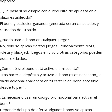
depósito.
¿Qué pasa si no cumplo con el requisito de apuesta en el
plazo establecido?
El bono y cualquier ganancia generada serán cancelados y
retirados de tu saldo.
¿Puedo usar el bono en cualquier juego?
No, sólo se aplican ciertos juegos. Principalmente slots,
ruleta y blackjack. Juegos en vivo u otras categorías pueden
estar excluidos.
¿Cómo sé si el bono está activo en mi cuenta?
Tras hacer el depósito y activar el bono (si es necesario), el
saldo adicional aparecerá en tu cartera de bono accesible
desde tu perfil.
¿Es necesario usar un código promocional para activar el
bono?
Depende del tipo de oferta. Algunos bonos se aplican