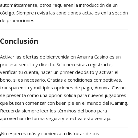
automáticamente, otros requieren la introducción de un
código. Siempre revisa las condiciones actuales en la sección
de promociones.
Conclusión
Activar las ofertas de bienvenida en Amunra Casino es un
proceso sencillo y directo. Solo necesitas registrarte,
verificar tu cuenta, hacer un primer depósito y activar el
bono, si es necesario. Gracias a condiciones competitivas,
transparencia y múltiples opciones de pago, Amunra Casino
se presenta como una opción sólida para nuevos jugadores
que buscan comenzar con buen pie en el mundo del iGaming.
Recuerda siempre leer los términos del bono para
aprovechar de forma segura y efectiva esta ventaja.
¡No esperes más y comienza a disfrutar de tus