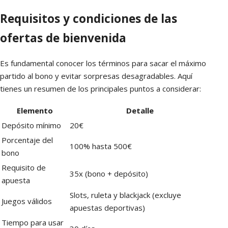
Requisitos y condiciones de las
ofertas de bienvenida
Es fundamental conocer los términos para sacar el máximo
partido al bono y evitar sorpresas desagradables. Aquí
tienes un resumen de los principales puntos a considerar:
Elemento
Detalle
Depósito mínimo
20€
Porcentaje del
100% hasta 500€
bono
Requisito de
35x (bono + depósito)
apuesta
Slots, ruleta y blackjack (excluye
Juegos válidos
apuestas deportivas)
Tiempo para usar