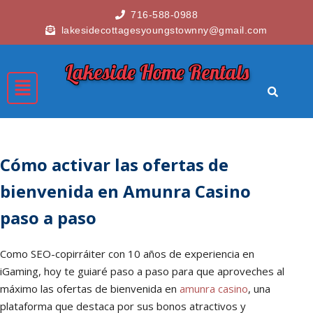
716-588-0988
lakesidecottagesyoungstownny@gmail.com
Lakeside Home Rentals
Cómo activar las ofertas de
bienvenida en Amunra Casino
paso a paso
Como SEO-copirráiter con 10 años de experiencia en
iGaming, hoy te guiaré paso a paso para que aproveches al
máximo las ofertas de bienvenida en
amunra casino
, una
plataforma que destaca por sus bonos atractivos y