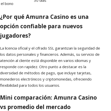
30 días
el bono
¿Por qué Amunra Casino es una
opción confiable para nuevos
jugadores?
La licencia oficial y el cifrado SSL garantizan la seguridad de
los datos personales y financieros. Además, su servicio de
atención al cliente está disponible en varios idiomas y
responde con rapidez. Otro punto a destacar es la
diversidad de métodos de pago, que incluye tarjetas,
monederos electrónicos y criptomonedas, ofreciendo
flexibilidad para todos los usuarios.
Mini comparación: Amunra Casino
vs promedio del mercado