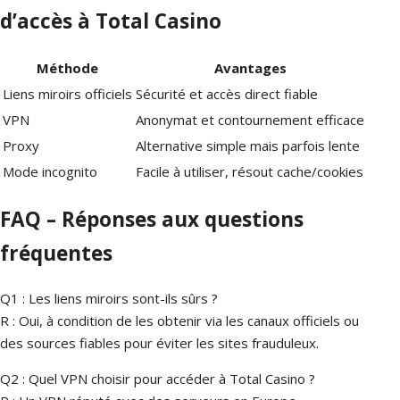
d’accès à Total Casino
Méthode
Avantages
Liens miroirs officiels
Sécurité et accès direct fiable
VPN
Anonymat et contournement efficace
Proxy
Alternative simple mais parfois lente
Mode incognito
Facile à utiliser, résout cache/cookies
FAQ – Réponses aux questions
fréquentes
Q1 : Les liens miroirs sont-ils sûrs ?
R : Oui, à condition de les obtenir via les canaux officiels ou
des sources fiables pour éviter les sites frauduleux.
Q2 : Quel VPN choisir pour accéder à Total Casino ?