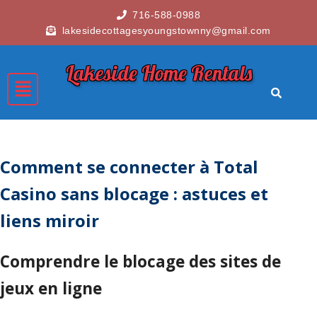
716-588-0988
lakesidecottagesyoungstownny@gmail.com
Lakeside Home Rentals
Comment se connecter à Total
Casino sans blocage : astuces et
liens miroir
Comprendre le blocage des sites de
jeux en ligne