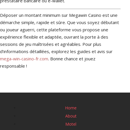
prestataire bancaire ou e-wallet.
Déposer un montant minimum sur Megawin Casino est une
démarche simple, rapide et sûre. Que vous soyez débutant
ou joueur aguerri, cette plateforme vous propose une
expérience flexible et adaptée, ouvrant la porte à des
sessions de jeu maîtrisées et agréables. Pour plus
d’informations détaillées, explorez les guides et avis sur
mega-win-casino-fr.com
. Bonne chance et jouez
responsable !
Home
About
Motel