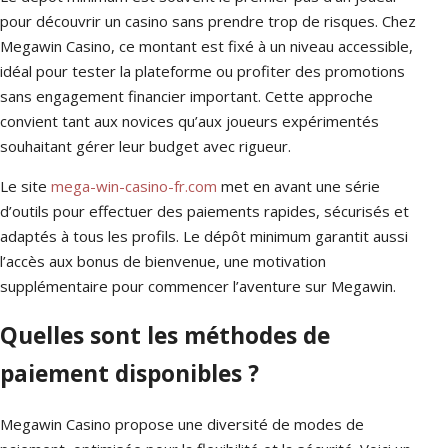
pour découvrir un casino sans prendre trop de risques. Chez
Megawin Casino, ce montant est fixé à un niveau accessible,
idéal pour tester la plateforme ou profiter des promotions
sans engagement financier important. Cette approche
convient tant aux novices qu’aux joueurs expérimentés
souhaitant gérer leur budget avec rigueur.
Le site
mega-win-casino-fr.com
met en avant une série
d’outils pour effectuer des paiements rapides, sécurisés et
adaptés à tous les profils. Le dépôt minimum garantit aussi
l’accès aux bonus de bienvenue, une motivation
supplémentaire pour commencer l’aventure sur Megawin.
Quelles sont les méthodes de
paiement disponibles ?
Megawin Casino propose une diversité de modes de