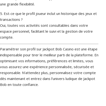
une grande flexibilité.
5. Est-ce que le profil joueur inclut un historique des jeux et
transactions ?
Oui, toutes vos activités sont consultables dans votre
espace personnel, facilitant le suivi et la gestion de votre
compte.
Paramétrer son profil sur Jackpot Bob Casino est une étape
indispensable pour tirer le meilleur parti de la plateforme. En
optimisant vos informations, préférences et limites, vous
vous assurez une expérience personnalisée, sécurisée et
responsable. N’attendez plus, personnalisez votre compte
dès maintenant et entrez dans l’univers ludique de Jackpot
Bob en toute confiance.