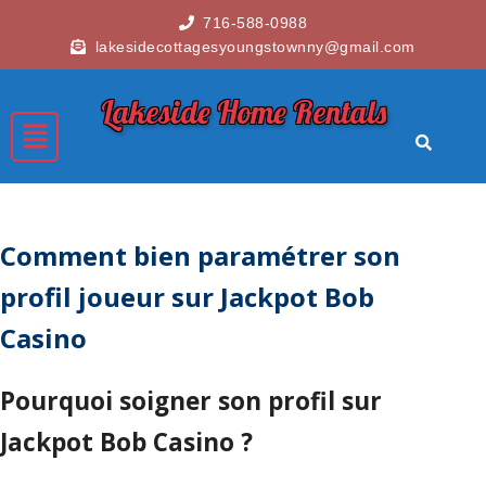
716-588-0988
lakesidecottagesyoungstownny@gmail.com
Lakeside Home Rentals
Comment bien paramétrer son
profil joueur sur Jackpot Bob
Casino
Pourquoi soigner son profil sur
Jackpot Bob Casino ?