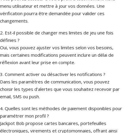
menu utilisateur et mettre à jour vos données. Une
vérification pourra être demandée pour valider ces
changements.
2. Est-il possible de changer mes limites de jeu une fois
définies ?
Oui, vous pouvez ajuster vos limites selon vos besoins,
mais certaines modifications peuvent inclure un délai de
réflexion avant leur prise en compte.
3. Comment activer ou désactiver les notifications ?
Dans les paramètres de communication, vous pouvez
choisir les types d’alertes que vous souhaitez recevoir par
email, SMS ou push.
4. Quelles sont les méthodes de paiement disponibles pour
paramétrer mon profil ?
Jackpot Bob propose cartes bancaires, portefeuilles
électroniques, virements et cryptomonnaies, offrant ainsi