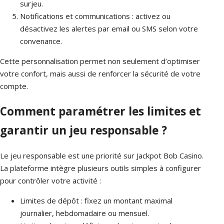
surjeu.
Notifications et communications : activez ou
désactivez les alertes par email ou SMS selon votre
convenance.
Cette personnalisation permet non seulement d’optimiser
votre confort, mais aussi de renforcer la sécurité de votre
compte.
Comment paramétrer les limites et
garantir un jeu responsable ?
Le jeu responsable est une priorité sur Jackpot Bob Casino.
La plateforme intègre plusieurs outils simples à configurer
pour contrôler votre activité :
Limites de dépôt : fixez un montant maximal
journalier, hebdomadaire ou mensuel.