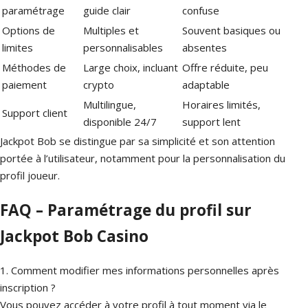
paramétrage
guide clair
confuse
Options de
Multiples et
Souvent basiques ou
limites
personnalisables
absentes
Méthodes de
Large choix, incluant
Offre réduite, peu
paiement
crypto
adaptable
Multilingue,
Horaires limités,
Support client
disponible 24/7
support lent
Jackpot Bob se distingue par sa simplicité et son attention
portée à l’utilisateur, notamment pour la personnalisation du
profil joueur.
FAQ – Paramétrage du profil sur
Jackpot Bob Casino
1. Comment modifier mes informations personnelles après
inscription ?
Vous pouvez accéder à votre profil à tout moment via le