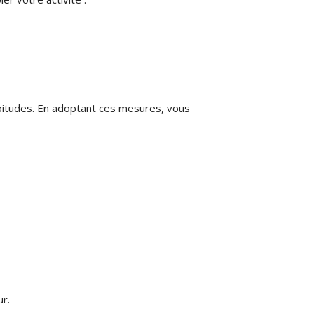
habitudes. En adoptant ces mesures, vous
ur.