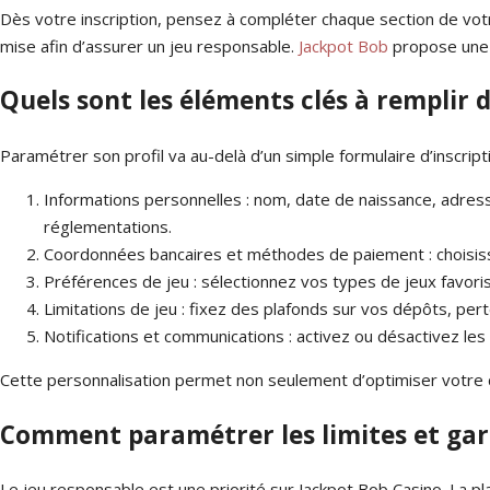
Dès votre inscription, pensez à compléter chaque section de votre
mise afin d’assurer un jeu responsable.
Jackpot Bob
propose une i
Quels sont les éléments clés à remplir d
Paramétrer son profil va au-delà d’un simple formulaire d’inscripti
Informations personnelles : nom, date de naissance, adress
réglementations.
Coordonnées bancaires et méthodes de paiement : choisissez
Préférences de jeu : sélectionnez vos types de jeux favor
Limitations de jeu : fixez des plafonds sur vos dépôts, pert
Notifications et communications : activez ou désactivez le
Cette personnalisation permet non seulement d’optimiser votre c
Comment paramétrer les limites et gara
Le jeu responsable est une priorité sur Jackpot Bob Casino. La pla