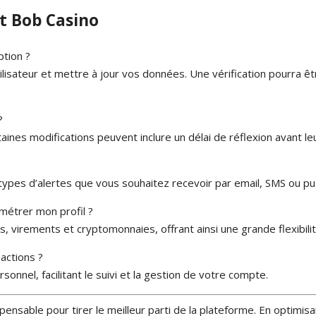
t Bob Casino
ption ?
ilisateur et mettre à jour vos données. Une vérification pourra 
?
aines modifications peuvent inclure un délai de réflexion avant l
ypes d’alertes que vous souhaitez recevoir par email, SMS ou pu
métrer mon profil ?
, virements et cryptomonnaies, offrant ainsi une grande flexibilit
sactions ?
onnel, facilitant le suivi et la gestion de votre compte.
ensable pour tirer le meilleur parti de la plateforme. En optimisa