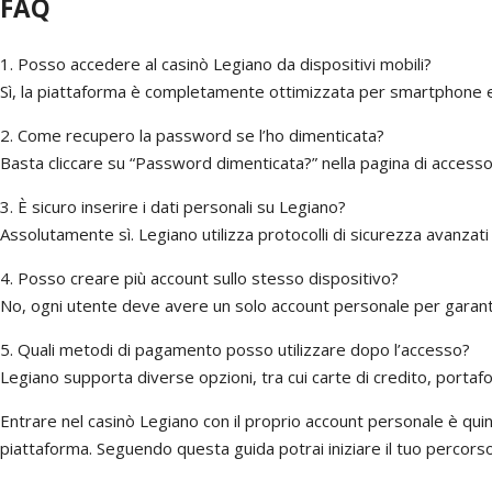
FAQ
1. Posso accedere al casinò Legiano da dispositivi mobili?
Sì, la piattaforma è completamente ottimizzata per smartphone e 
2. Come recupero la password se l’ho dimenticata?
Basta cliccare su “Password dimenticata?” nella pagina di accesso e
3. È sicuro inserire i dati personali su Legiano?
Assolutamente sì. Legiano utilizza protocolli di sicurezza avanzati
4. Posso creare più account sullo stesso dispositivo?
No, ogni utente deve avere un solo account personale per garantire
5. Quali metodi di pagamento posso utilizzare dopo l’accesso?
Legiano supporta diverse opzioni, tra cui carte di credito, portafogl
Entrare nel casinò Legiano con il proprio account personale è qui
piattaforma. Seguendo questa guida potrai iniziare il tuo percorso