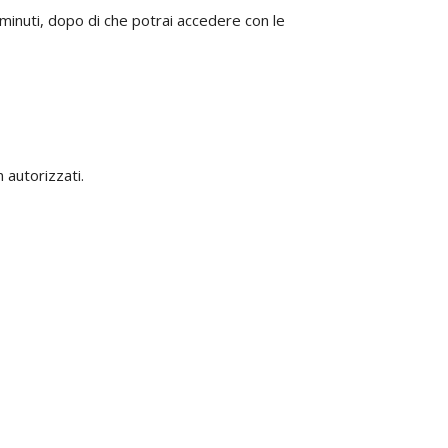
minuti, dopo di che potrai accedere con le
 autorizzati.