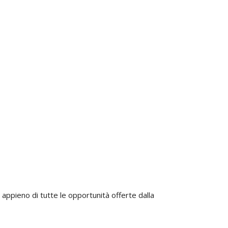
appieno di tutte le opportunità offerte dalla