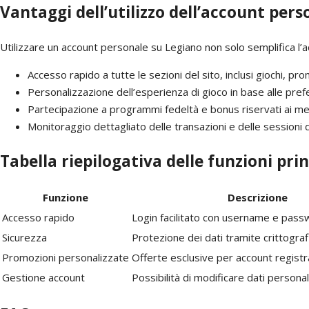
Vantaggi dell’utilizzo dell’account pers
Utilizzare un account personale su Legiano non solo semplifica l’
Accesso rapido a tutte le sezioni del sito, inclusi giochi, pro
Personalizzazione dell’esperienza di gioco in base alle prefe
Partecipazione a programmi fedeltà e bonus riservati ai mem
Monitoraggio dettagliato delle transazioni e delle sessioni d
Tabella riepilogativa delle funzioni prin
Funzione
Descrizione
Accesso rapido
Login facilitato con username e pas
Sicurezza
Protezione dei dati tramite crittogra
Promozioni personalizzate
Offerte esclusive per account registr
Gestione account
Possibilità di modificare dati persona