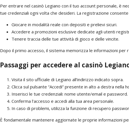
Per entrare nel casinò Legiano con il tuo account personale, è nec
tue credenziali ogni volta che desideri. La registrazione consente 
Giocare in modalità reale con depositi e prelievi sicuri.
Accedere a promozioni esclusive dedicate agli utenti registr
Tenere traccia delle tue attività di gioco e delle vincite.
Dopo il primo accesso, il sistema memorizza le informazioni per r
Passaggi per accedere al casinò Legian
Visita il sito ufficiale di Legiano all’indirizzo indicato sopra.
Clicca sul pulsante “Accedi” presente in alto a destra nella
Inserisci le tue credenziali: nome utente/email e password.
Conferma l’accesso e accedi alla tua area personale.
In caso di problemi, utilizza la funzione di recupero password
È fondamentale mantenere aggiornate le proprie informazioni pe