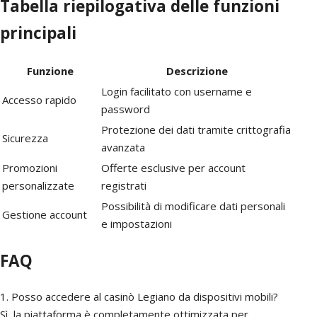
Tabella riepilogativa delle funzioni
principali
Funzione
Descrizione
Login facilitato con username e
Accesso rapido
password
Protezione dei dati tramite crittografia
Sicurezza
avanzata
Promozioni
Offerte esclusive per account
personalizzate
registrati
Possibilità di modificare dati personali
Gestione account
e impostazioni
FAQ
1. Posso accedere al casinò Legiano da dispositivi mobili?
Sì, la piattaforma è completamente ottimizzata per